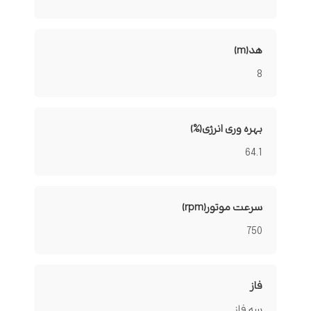
هد(m)
8
بهره وری انرژی(%)
64.1
سرعت موتور(rpm)
750
فاز
سه فاز