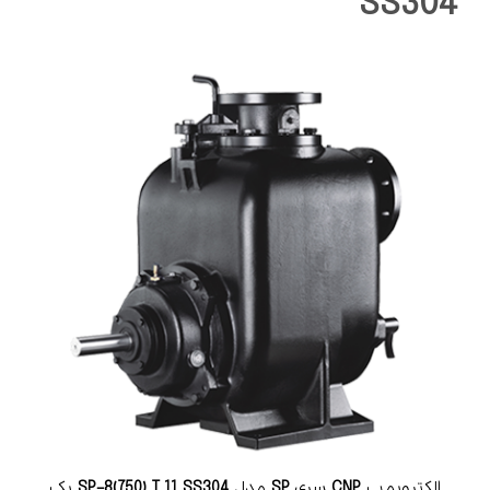
SS304
الکتروپمپ
CNP
سری
SP
مدل
SS304
11
T
SP-8(750)
یک