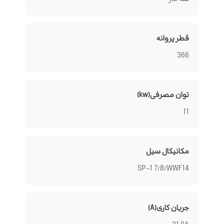
قطر پروانه
366
توان مصرفی(kw)
11
مکانیکال سیل
SP-1 7/8/WWF14
جریان کاری(A)