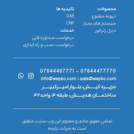
محصولات
تائیدیه ها
تهویه مطبوع
DAB
سیستم های پمپاژ
CNP
دیزل ژنراتور
خدمات
درخواست مشاوره فنی
درخواست نصب و راه اندازی
07644477770 - 07644467771
info@wepko.com - sale@wepko.com
جزیــــره کیــــــش، بلـــوار امیــــرکبیــــــر
ساختمــــان هدیــــــش، طبقه ۴، واحد۴۲
تمامی حقوق مادی و معنوی این وب سایت متعلق
است به شرکت پارسه