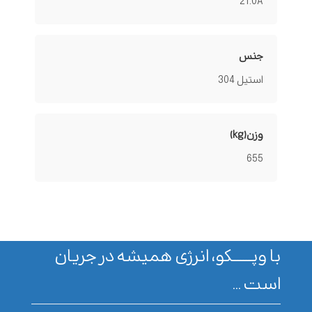
21.0A
جنس
استیل 304
وزن(kg)
655
با وپـــــــکو، انرژی همیشه در جریان
است ...