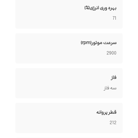
بهره وری انرژی(%)
71
سرعت موتور(rpm)
2900
فاز
سه فاز
قطر پروانه
212