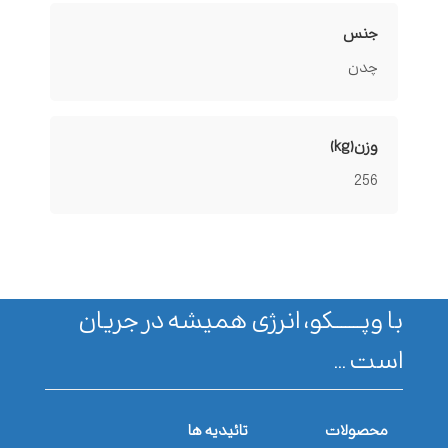
جنس
چدن
وزن(kg)
256
با وپـــــــکو، انرژی همیشه در جریان
است ...
محصولات
تائیدیه ها