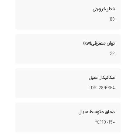
قطر خروجی
80
توان مصرفی(kw)
22
مکانیکال سیل
TDS-28/BSE4
دمای متوسط سیال
-15~110℃