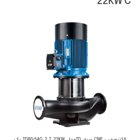
22KW C
الکتروپمپ CNP سری TDمدل TD80/54G 2 T 22KW یک