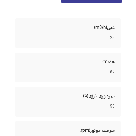
دبی(m3/h)
25
هد(m)
62
بهره وری انرژی(%)
53
سرعت موتور(rpm)