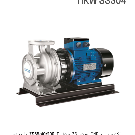
11KW SS304
الکتروپمپ CNP سری ZS مدل
ZS65/40/200 T
با بدنه