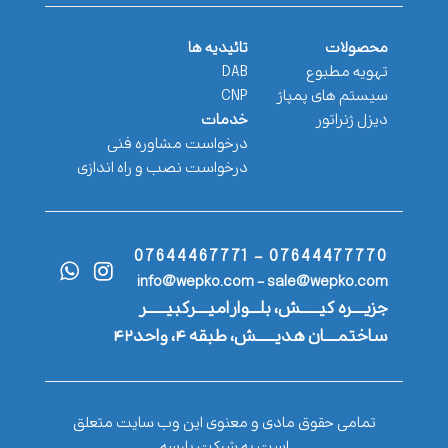
محصولات
تائیدیه ها
تهویه مطبوع
DAB
سیستم های پمپاژ
CNP
دیزل ژنراتور
خدمات
درخواست مشاوره فنی
درخواست نصب و راه اندازی
07644477770 - 07644467771
info@wepko.com - sale@wepko.com
جزیــــره کیــــــش، بلـــوار امیــــرکبیــــــر
ساختمــــان هدیــــــش، طبقه ۴، واحد۴۲
تمامی حقوق مادی و معنوی این وب سایت متعلق
است به شرکت پارسه