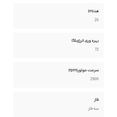
هد(m)
25
بهره وری انرژی(%)
72
سرعت موتور(rpm)
2900
فاز
سه فاز