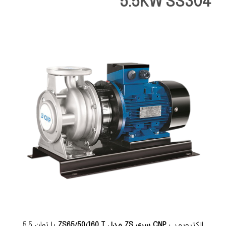
5.5KW SS304
الکتروپمپ
CNP سری ZS مدل ZS65/50/160 T
با توان 5.5