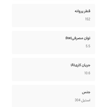
قطر پروانه
152
توان مصرفی(kw)
5.5
جریان کاری(A)
10.6
جنس
استیل 304