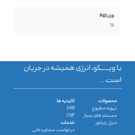
وزن(kg)
78
با وپـــــــکو، انرژی همیشه در جریان
است ...
محصولات
تائیدیه ها
تهویه مطبوع
DAB
سیستم های پمپاژ
CNP
دیزل ژنراتور
خدمات
درخواست مشاوره فنی