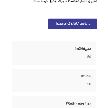
دبی و فشار متوسط تا زیاد تبدیل کرده است.
دریافت کاتالوگ محصول
دبی(m3/h)
50
هد(m)
58
بهره وری انرژی(%)