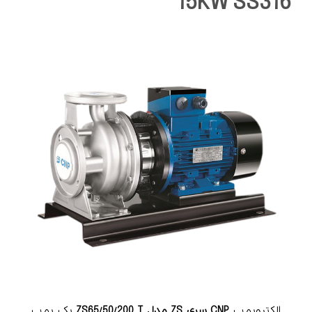
15KW SS316
الکتروپمپ
CNP سری ZS مدل ZS65/50/200 T
یک پمپ