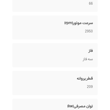
66
سرعت موتور(rpm)
2950
فاز
سه فاز
قطر پروانه
209
توان مصرفی(kw)