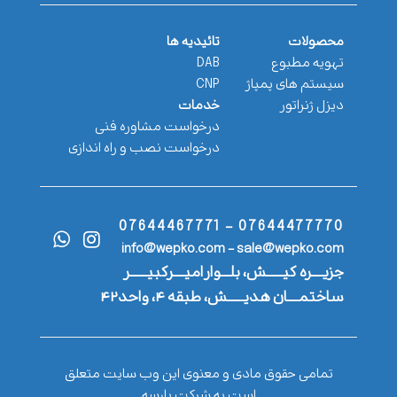
محصولات
تائیدیه ها
تهویه مطبوع
DAB
سیستم های پمپاژ
CNP
دیزل ژنراتور
خدمات
درخواست مشاوره فنی
درخواست نصب و راه اندازی
07644477770 - 07644467771
info@wepko.com - sale@wepko.com
جزیــــره کیــــــش، بلـــوار امیــــرکبیــــــر
ساختمــــان هدیــــــش، طبقه ۴، واحد۴۲
تمامی حقوق مادی و معنوی این وب سایت متعلق
است به شرکت پارسه