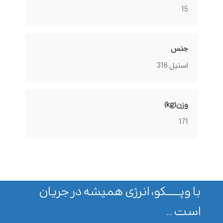
15
جنس
استیل 316
وزن(kg)
171
با وپـــــــکو، انرژی همیشه در جریان
است ...