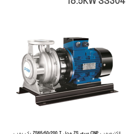
18.5KW SS304
الکتروپمپ
CNP سری ZS مدل ZS65/50/200 T
یک پمپ