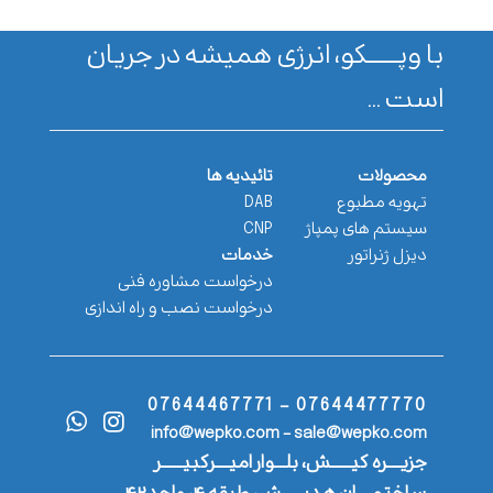
با وپـــــــکو، انرژی همیشه در جریان
است ...
محصولات
تائیدیه ها
تهویه مطبوع
DAB
سیستم های پمپاژ
CNP
دیزل ژنراتور
خدمات
درخواست مشاوره فنی
درخواست نصب و راه اندازی
07644477770 - 07644467771
info@wepko.com - sale@wepko.com
جزیــــره کیــــــش، بلـــوار امیــــرکبیــــــر