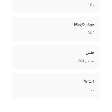
18.5
جریان کاری(A)
34.2
جنس
استیل 304
وزن(kg)
188