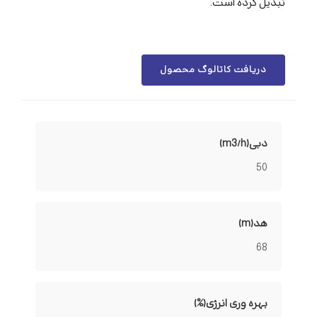
تبدیل کرده است.
دریافت کاتالوگ محصول
دبی(m3/h)
50
هد(m)
68
بهره وری انرژی(%)