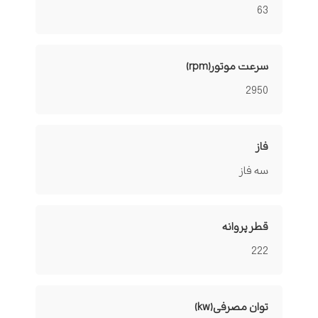
63
سرعت موتور(rpm)
2950
فاز
سه فاز
قطر پروانه
222
توان مصرفی(kw)