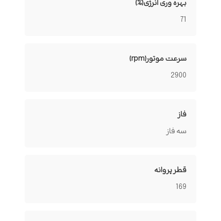
بهره وری انرژی(%)
71
سرعت موتور(rpm)
2900
فاز
سه فاز
قطر پروانه
169