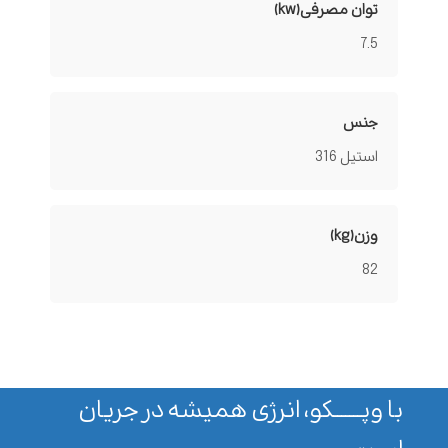
توان مصرفی(kw)
7.5
جنس
استیل 316
وزن(kg)
82
با وپـــــــکو، انرژی همیشه در جریان