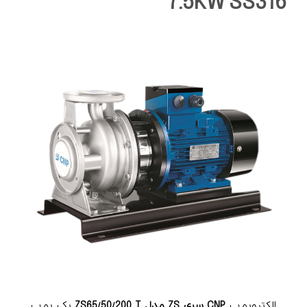
7.5KW SS316
الکتروپمپ
CNP سری ZS مدل ZS65/50/200 T
یک پمپ