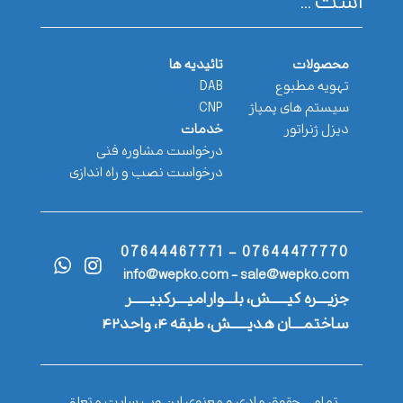
است ...
محصولات
تائیدیه ها
تهویه مطبوع
DAB
سیستم های پمپاژ
CNP
دیزل ژنراتور
خدمات
درخواست مشاوره فنی
درخواست نصب و راه اندازی
07644477770 - 07644467771
info@wepko.com - sale@wepko.com
جزیــــره کیــــــش، بلـــوار امیــــرکبیــــــر
ساختمــــان هدیــــــش، طبقه ۴، واحد۴۲
تمامی حقوق مادی و معنوی این وب سایت متعلق