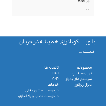
وزن(kg)
65
با وپـــــــکو، انرژی همیشه در جریان
است ...
محصولات
تائیدیه ها
تهویه مطبوع
DAB
سیستم های پمپاژ
CNP
دیزل ژنراتور
خدمات
درخواست مشاوره فنی
درخواست نصب و راه اندازی