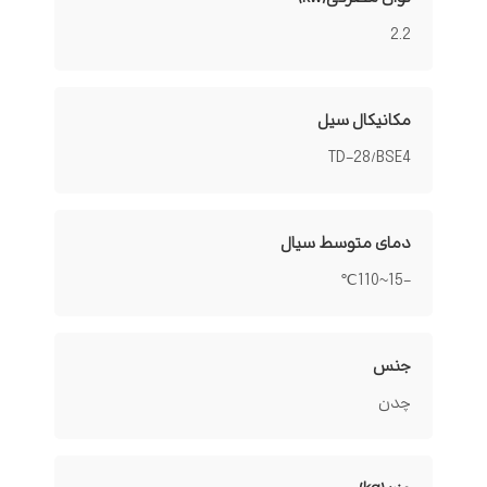
2.2
مکانیکال سیل
TD-28/BSE4
دمای متوسط سیال
-15~110℃
جنس
چدن