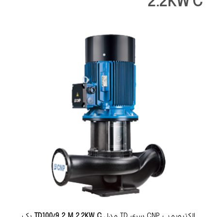
2.2KW C
الکتروپمپ CNP سری TD مدل
TD100/9 2 M 2.2KW C
یک