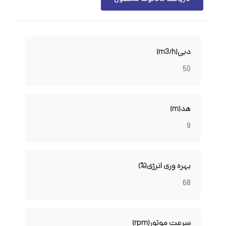
دبی(m3/h)
50
هد(m)
9
بهره وری انرژی(%)
68
سرعت موتور(rpm)