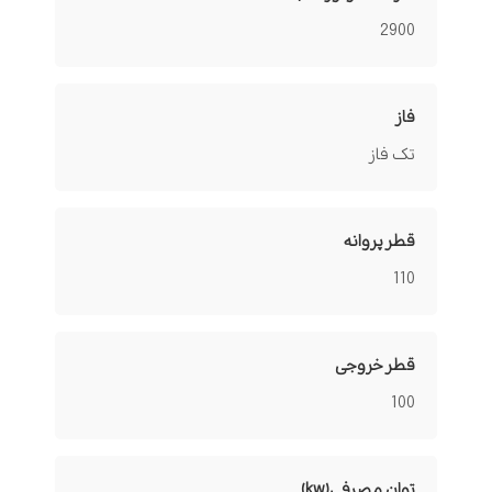
2900
فاز
تک فاز
قطر پروانه
110
قطر خروجی
100
توان مصرفی(kw)