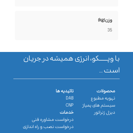
وزن(kg)
35
با وپـــــــکو، انرژی همیشه در جریان
است ...
محصولات
تائیدیه ها
تهویه مطبوع
DAB
سیستم های پمپاژ
CNP
دیزل ژنراتور
خدمات
درخواست مشاوره فنی
درخواست نصب و راه اندازی