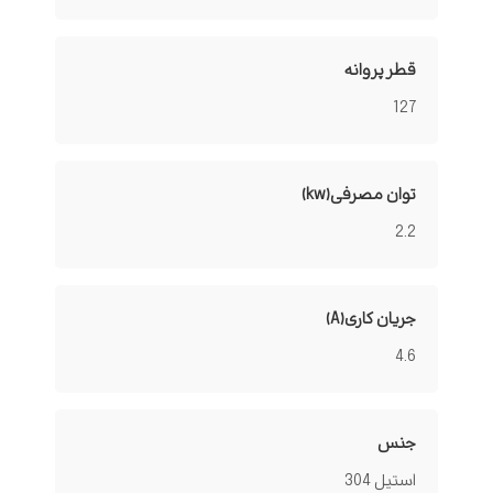
قطر پروانه
127
توان مصرفی(kw)
2.2
جریان کاری(A)
4.6
جنس
استیل 304