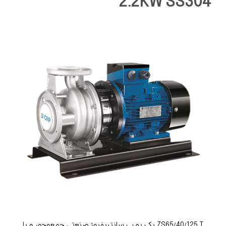
2.2KW SS304
ZS65/40/125 T یک پمپ سانتریفیوژ صنعتی جمع‌وجور و با