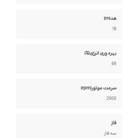
هد(m)
18
بهره وری انرژی(%)
68
سرعت موتور(rpm)
2900
فاز
سه فاز