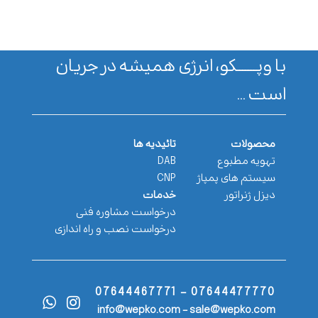
با وپـــــــکو، انرژی همیشه در جریان
است ...
محصولات
تائیدیه ها
تهویه مطبوع
DAB
سیستم های پمپاژ
CNP
دیزل ژنراتور
خدمات
درخواست مشاوره فنی
درخواست نصب و راه اندازی
07644477770 - 07644467771
info@wepko.com - sale@wepko.com