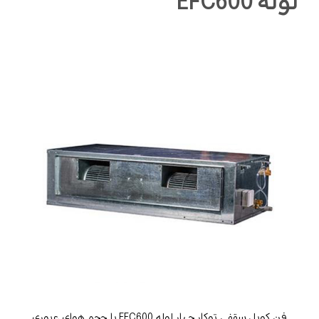
لوله EFC600
فن کویل سقفی توکار چهار لوله EFC600 با حجم هوای عبوری