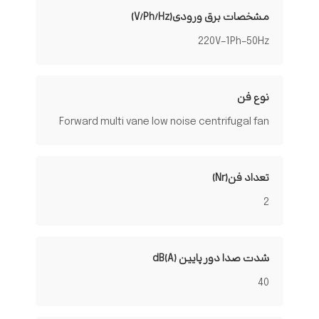
مشخصات برق ورودی(V/Ph/Hz)
220V-1Ph-50Hz
نوع فن
Forward multi vane low noise centrifugal fan
تعداد فن(Nr)
2
شدت صدا دور پایین dB(A)
40