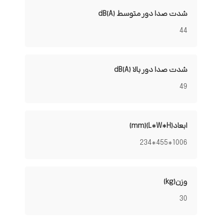
شدت صدا دور متوسط dB(A)
44
شدت صدا دور بالا dB(A)
49
ابعاد(L*W*H)(mm)
1006*455*234
وزن(kg)
30