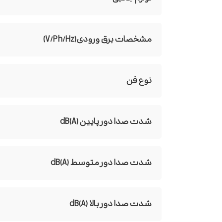
مشخصات برق ورودی(V/Ph/Hz)
نوع فن
شدت صدا دور پایین dB(A)
شدت صدا دور متوسط dB(A)
شدت صدا دور بالا dB(A)