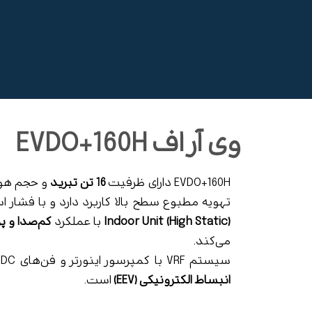
وی آر اف EVDO+160H
EVDO+160H دارای ظرفیت
16 تن تبرید
و حجم هو
تهویه مطبوع سطح بالا کاربرد دارد و با فشار است
Indoor Unit (High Static)
با عملکرد
کم‌صدا و پر
می‌کند.
سیستم VRF با کمپرسور اینورتر و فن‌های DC مجهز به
انبساط الکترونیکی (EEV)
است.