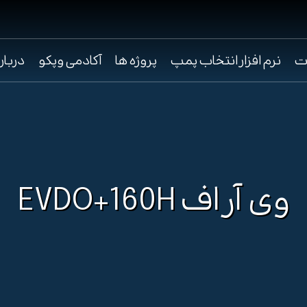
ت
نرم افزار انتخاب پمپ
پروژه ها
آکادمی وپکو
دربار
وی آر اف EVDO+160H