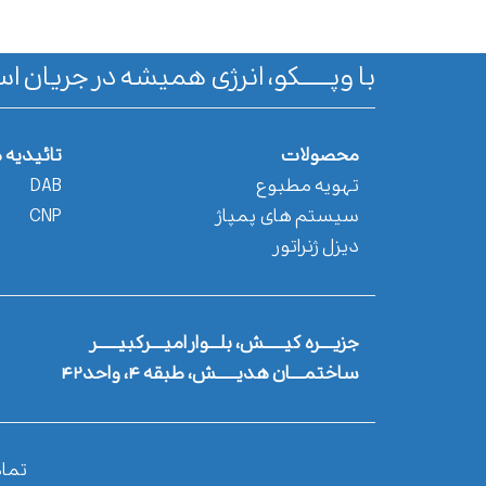
با وپـــــــکو، انرژی همیشه در جریان اس
محصولات
تائیدیه 
تهویه مطبوع
DAB
سیستم های پمپاژ
CNP
دیزل ژنراتور
جزیــــره کیــــــش، بلـــوار امیــــرکبیــــــر
ساختمــــان هدیــــــش، طبقه ۴، واحد۴۲
تما