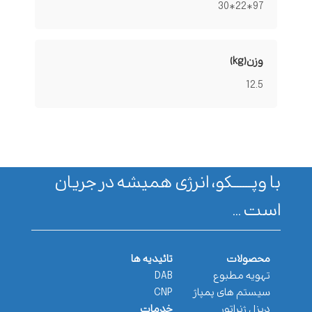
97*22*30
وزن(kg)
12.5
با وپـــــــکو، انرژی همیشه در جریان
است ...
محصولات
تائیدیه ها
تهویه مطبوع
DAB
سیستم های پمپاژ
CNP
دیزل ژنراتور
خدمات