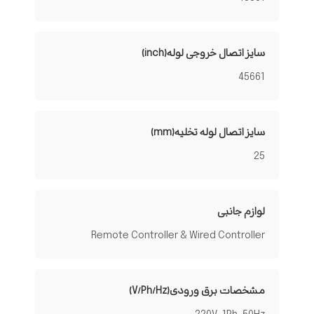
سایز اتصال خروجی لوله(inch)
45661
سایز اتصال لوله تخلیه(mm)
25
لوازم جانبی
Remote Controller & Wired Controller
مشخصات برق ورودی(V/Ph/Hz)