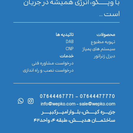
با وپـــــــکو، انرژی همیشه در جریان
است ...
محصولات
تائیدیه ها
تهویه مطبوع
DAB
سیستم های پمپاژ
CNP
دیزل ژنراتور
خدمات
درخواست مشاوره فنی
درخواست نصب و راه اندازی
07644477770 - 07644467771
info@wepko.com - sale@wepko.com
جزیــــره کیــــــش، بلـــوار امیــــرکبیــــــر
ساختمــــان هدیــــــش، طبقه ۴، واحد۴۲