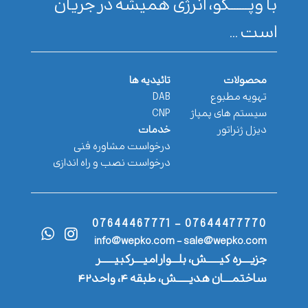
با وپـــــــکو، انرژی همیشه در جریان
است ...
محصولات
تائیدیه ها
تهویه مطبوع
DAB
سیستم های پمپاژ
CNP
دیزل ژنراتور
خدمات
درخواست مشاوره فنی
درخواست نصب و راه اندازی
07644477770 - 07644467771
info@wepko.com - sale@wepko.com
جزیــــره کیــــــش، بلـــوار امیــــرکبیــــــر
ساختمــــان هدیــــــش، طبقه ۴، واحد۴۲