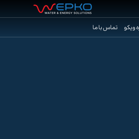
ه وپکو
تماس با ما