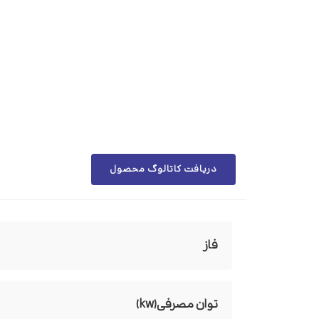
دریافت کاتالوگ محصول
فاز
توان مصرفی(kw)