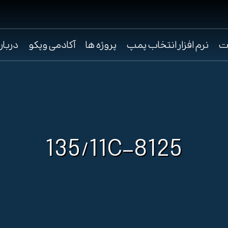
ت
نرم افزار انتخاب پمپ
پروژه ها
آکادمی وپکو
دربار
135/11C-8125