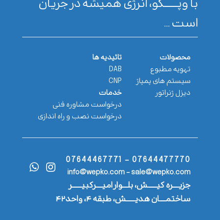
با وپـــــــکو، انرژی همیشه در جریان
است ...
محصولات
تائیدیه ها
تهویه مطبوع
DAB
سیستم های پمپاژ
CNP
دیزل ژنراتور
خدمات
درخواست مشاوره فنی
درخواست نصب و راه اندازی
07644477770 - 07644467771
info@wepko.com - sale@wepko.com
جزیــــره کیــــــش، بلـــوار امیــــرکبیــــــر
ساختمــــان هدیــــــش، طبقه ۴، واحد۴۲