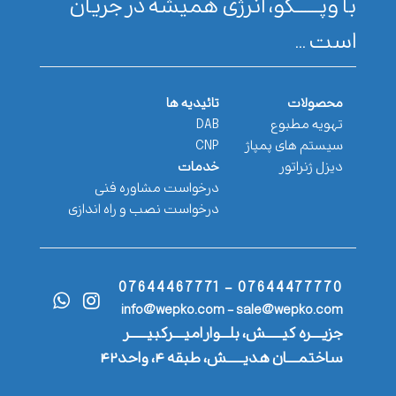
با وپـــــــکو، انرژی همیشه در جریان
است ...
محصولات
تائیدیه ها
تهویه مطبوع
DAB
سیستم های پمپاژ
CNP
دیزل ژنراتور
خدمات
درخواست مشاوره فنی
درخواست نصب و راه اندازی
07644477770 - 07644467771
info@wepko.com - sale@wepko.com
جزیــــره کیــــــش، بلـــوار امیــــرکبیــــــر
ساختمــــان هدیــــــش، طبقه ۴، واحد۴۲