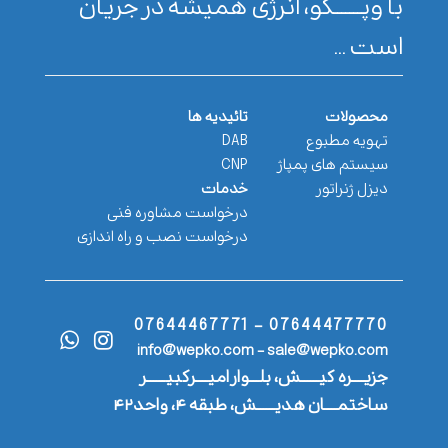
با وپـــــــکو، انرژی همیشه در جریان
است ...
محصولات
تائیدیه ها
تهویه مطبوع
DAB
سیستم های پمپاژ
CNP
دیزل ژنراتور
خدمات
درخواست مشاوره فنی
درخواست نصب و راه اندازی
07644477770 - 07644467771
info@wepko.com - sale@wepko.com
جزیــــره کیــــــش، بلـــوار امیــــرکبیــــــر
ساختمــــان هدیــــــش، طبقه ۴، واحد۴۲