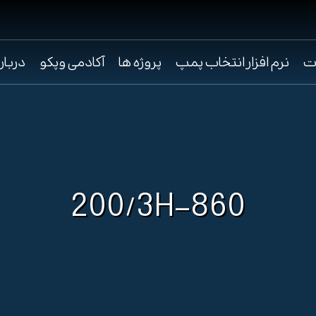
ت
نرم افزار انتخاب پمپ
پروژه ها
آکادمی وپکو
دربار
200/3H-860