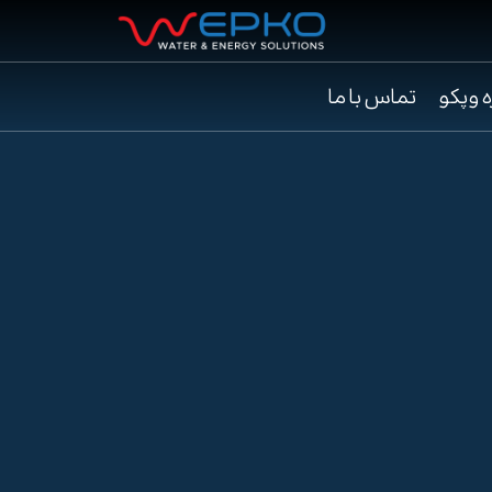
ه وپکو
تماس با ما