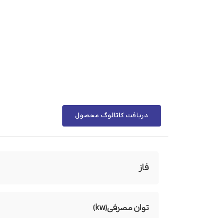
دریافت کاتالوگ محصول
فاز
توان مصرفی(kw)