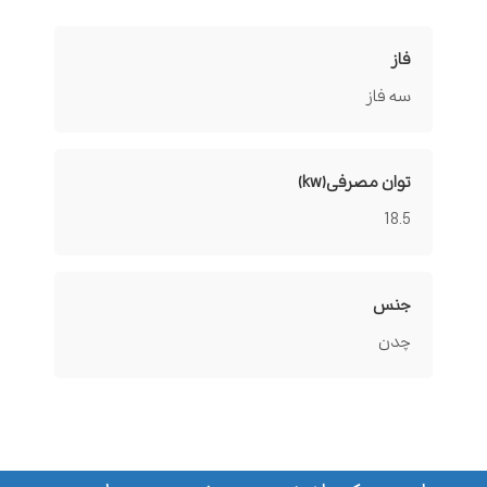
فاز
سه فاز
توان مصرفی(kw)
18.5
جنس
چدن