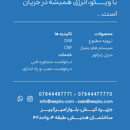
با وپـــــــکو، انرژی همیشه در جریان
است ...
محصولات
تائیدیه ها
تهویه مطبوع
DAB
سیستم های پمپاژ
CNP
دیزل ژنراتور
خدمات
درخواست مشاوره فنی
درخواست نصب و راه اندازی
07644477770 - 07644467771
info@wepko.com - sale@wepko.com
جزیــــره کیــــــش، بلـــوار امیــــرکبیــــــر
ساختمــــان هدیــــــش، طبقه ۴، واحد۴۲