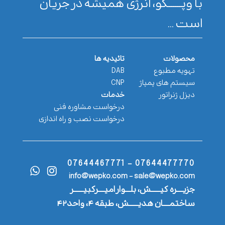
با وپـــــــکو، انرژی همیشه در جریان
است ...
محصولات
تائیدیه ها
تهویه مطبوع
DAB
سیستم های پمپاژ
CNP
دیزل ژنراتور
خدمات
درخواست مشاوره فنی
درخواست نصب و راه اندازی
07644477770 - 07644467771
info@wepko.com - sale@wepko.com
جزیــــره کیــــــش، بلـــوار امیــــرکبیــــــر
ساختمــــان هدیــــــش، طبقه ۴، واحد۴۲