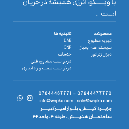
با وپـــــــکو، انرژی همیشه در جریان
است ...
محصولات
تائیدیه ها
تهویه مطبوع
DAB
سیستم های پمپاژ
CNP
دیزل ژنراتور
خدمات
درخواست مشاوره فنی
درخواست نصب و راه اندازی
07644477770 - 07644467771
info@wepko.com - sale@wepko.com
جزیــــره کیــــــش، بلـــوار امیــــرکبیــــــر
ساختمــــان هدیــــــش، طبقه ۴، واحد۴۲