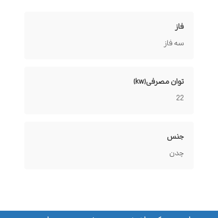
فاز
سه فاز
توان مصرفی(kw)
22
جنس
چدن