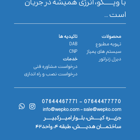
با وپـــــــکو، انرژی همیشه در جریان
است ...
محصولات
تائیدیه ها
تهویه مطبوع
DAB
سیستم های پمپاژ
CNP
دیزل ژنراتور
خدمات
درخواست مشاوره فنی
درخواست نصب و راه اندازی
07644477770 - 07644467771
info@wepko.com - sale@wepko.com
جزیــــره کیــــــش، بلـــوار امیــــرکبیــــــر
ساختمــــان هدیــــــش، طبقه ۴، واحد۴۲