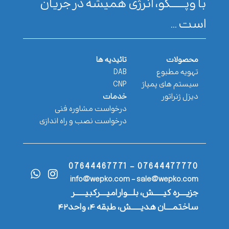
با وپـــــــکو، انرژی همیشه در جریان
است ...
محصولات
تائیدیه ها
تهویه مطبوع
DAB
سیستم های پمپاژ
CNP
دیزل ژنراتور
خدمات
درخواست مشاوره فنی
درخواست نصب و راه اندازی
07644477770 - 07644467771
info@wepko.com - sale@wepko.com
جزیــــره کیــــــش، بلـــوار امیــــرکبیــــــر
ساختمــــان هدیــــــش، طبقه ۴، واحد۴۲