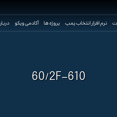
ت
نرم افزار انتخاب پمپ
پروژه ها
آکادمی وپکو
دربار
60/2F-610