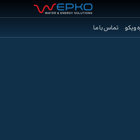
ه وپکو
تماس با ما