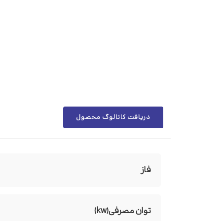
دریافت کاتالوگ محصول
فاز
توان مصرفی(kw)