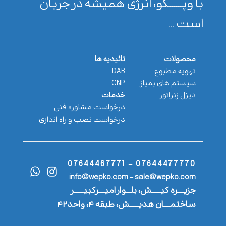
با وپـــــــکو، انرژی همیشه در جریان
است ...
محصولات
تائیدیه ها
تهویه مطبوع
DAB
سیستم های پمپاژ
CNP
دیزل ژنراتور
خدمات
درخواست مشاوره فنی
درخواست نصب و راه اندازی
07644477770 - 07644467771
info@wepko.com - sale@wepko.com
جزیــــره کیــــــش، بلـــوار امیــــرکبیــــــر
ساختمــــان هدیــــــش، طبقه ۴، واحد۴۲