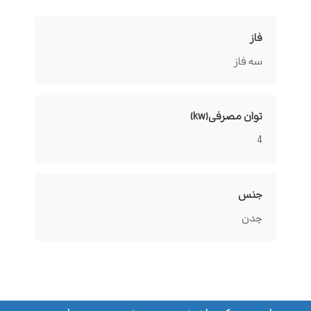
فاز
سه فاز
توان مصرفی(kw)
4
جنس
چدن