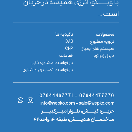
با وپـــــــکو، انرژی همیشه در جریان
است ...
محصولات
تائیدیه ها
تهویه مطبوع
DAB
سیستم های پمپاژ
CNP
دیزل ژنراتور
خدمات
درخواست مشاوره فنی
درخواست نصب و راه اندازی
07644477770 - 07644467771
info@wepko.com - sale@wepko.com
جزیــــره کیــــــش، بلـــوار امیــــرکبیــــــر
ساختمــــان هدیــــــش، طبقه ۴، واحد۴۲