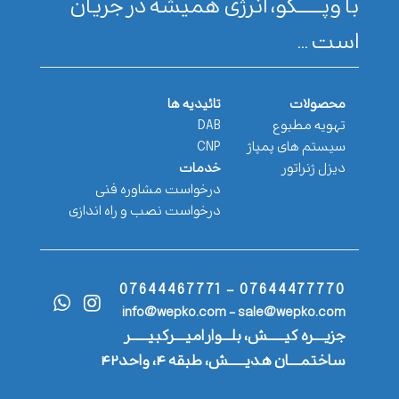
با وپـــــــکو، انرژی همیشه در جریان
است ...
محصولات
تائیدیه ها
تهویه مطبوع
DAB
سیستم های پمپاژ
CNP
دیزل ژنراتور
خدمات
درخواست مشاوره فنی
درخواست نصب و راه اندازی
07644477770 - 07644467771
info@wepko.com - sale@wepko.com
جزیــــره کیــــــش، بلـــوار امیــــرکبیــــــر
ساختمــــان هدیــــــش، طبقه ۴، واحد۴۲