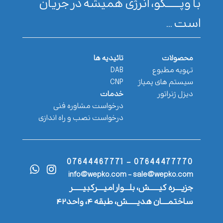
با وپـــــــکو، انرژی همیشه در جریان
است ...
محصولات
تائیدیه ها
تهویه مطبوع
DAB
سیستم های پمپاژ
CNP
دیزل ژنراتور
خدمات
درخواست مشاوره فنی
درخواست نصب و راه اندازی
07644477770 - 07644467771
info@wepko.com - sale@wepko.com
جزیــــره کیــــــش، بلـــوار امیــــرکبیــــــر
ساختمــــان هدیــــــش، طبقه ۴، واحد۴۲