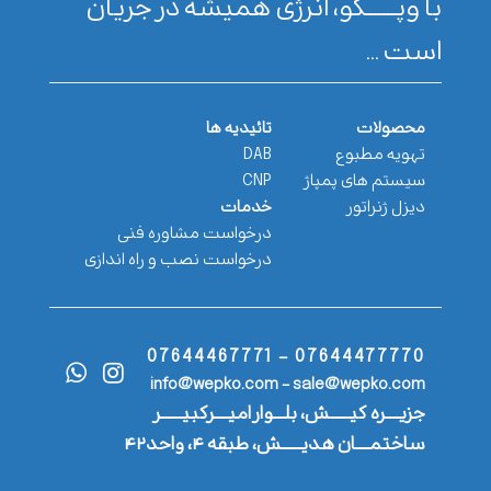
با وپـــــــکو، انرژی همیشه در جریان
است ...
محصولات
تائیدیه ها
تهویه مطبوع
DAB
سیستم های پمپاژ
CNP
دیزل ژنراتور
خدمات
درخواست مشاوره فنی
درخواست نصب و راه اندازی
07644477770 - 07644467771
info@wepko.com - sale@wepko.com
جزیــــره کیــــــش، بلـــوار امیــــرکبیــــــر
ساختمــــان هدیــــــش، طبقه ۴، واحد۴۲