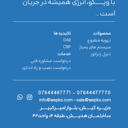
با وپـــــــکو، انرژی همیشه در جریان
است ...
محصولات
تائیدیه ها
تهویه مطبوع
DAB
سیستم های پمپاژ
CNP
دیزل ژنراتور
خدمات
درخواست مشاوره فنی
درخواست نصب و راه اندازی
07644477770 - 07644467771
info@wepko.com - sale@wepko.com
جزیــــره کیــــــش، بلـــوار امیــــرکبیــــــر
ساختمــــان هدیــــــش، طبقه ۴، واحد۴۲