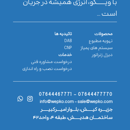
با وپـــــــکو، انرژی همیشه در جریان
است ...
محصولات
تائیدیه ها
تهویه مطبوع
DAB
سیستم های پمپاژ
CNP
دیزل ژنراتور
خدمات
درخواست مشاوره فنی
درخواست نصب و راه اندازی
07644477770 - 07644467771
info@wepko.com - sale@wepko.com
جزیــــره کیــــــش، بلـــوار امیــــرکبیــــــر
ساختمــــان هدیــــــش، طبقه ۴، واحد۴۲