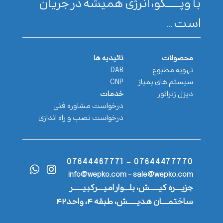
با وپـــــــکو، انرژی همیشه در جریان
است ...
محصولات
تائیدیه ها
تهویه مطبوع
DAB
سیستم های پمپاژ
CNP
دیزل ژنراتور
خدمات
درخواست مشاوره فنی
درخواست نصب و راه اندازی
07644477770 - 07644467771
info@wepko.com - sale@wepko.com
جزیــــره کیــــــش، بلـــوار امیــــرکبیــــــر
ساختمــــان هدیــــــش، طبقه ۴، واحد۴۲