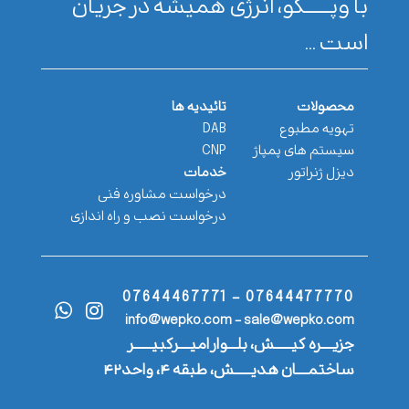
با وپـــــــکو، انرژی همیشه در جریان
است ...
محصولات
تائیدیه ها
تهویه مطبوع
DAB
سیستم های پمپاژ
CNP
دیزل ژنراتور
خدمات
درخواست مشاوره فنی
درخواست نصب و راه اندازی
07644477770 - 07644467771
info@wepko.com - sale@wepko.com
جزیــــره کیــــــش، بلـــوار امیــــرکبیــــــر
ساختمــــان هدیــــــش، طبقه ۴، واحد۴۲