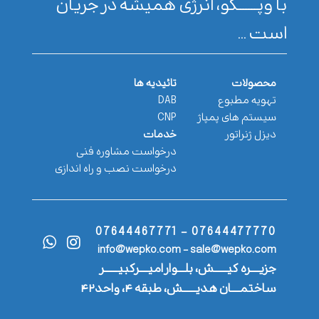
با وپـــــــکو، انرژی همیشه در جریان
است ...
محصولات
تائیدیه ها
تهویه مطبوع
DAB
سیستم های پمپاژ
CNP
دیزل ژنراتور
خدمات
درخواست مشاوره فنی
درخواست نصب و راه اندازی
07644477770 - 07644467771
info@wepko.com - sale@wepko.com
جزیــــره کیــــــش، بلـــوار امیــــرکبیــــــر
ساختمــــان هدیــــــش، طبقه ۴، واحد۴۲