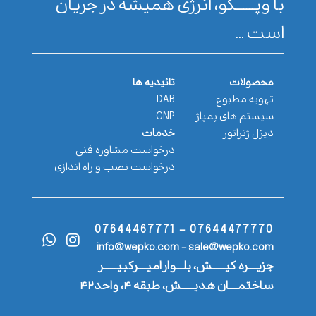
با وپـــــــکو، انرژی همیشه در جریان
است ...
محصولات
تائیدیه ها
تهویه مطبوع
DAB
سیستم های پمپاژ
CNP
دیزل ژنراتور
خدمات
درخواست مشاوره فنی
درخواست نصب و راه اندازی
07644477770 - 07644467771
info@wepko.com - sale@wepko.com
جزیــــره کیــــــش، بلـــوار امیــــرکبیــــــر
ساختمــــان هدیــــــش، طبقه ۴، واحد۴۲