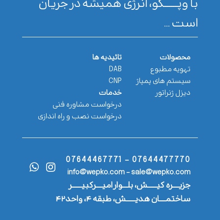
با وپـــــــکو، انرژی همیشه در جریان
است ...
محصولات
تائیدیه ها
تهویه مطبوع
DAB
سیستم های پمپاژ
CNP
دیزل ژنراتور
خدمات
درخواست مشاوره فنی
درخواست نصب و راه اندازی
07644477770 - 07644467771
info@wepko.com - sale@wepko.com
جزیــــره کیــــــش، بلـــوار امیــــرکبیــــــر
ساختمــــان هدیــــــش، طبقه ۴، واحد۴۲