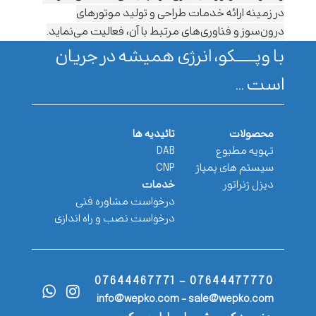
در زمینه ارائه خدمات طراحی و تولید موتورهای
درون‌سوز و فناوری‌های مرتبط با آن، فعالیت می‌نماید.
با وپـــــــکو، انرژی همیشه در جریان
است ...
محصولات
تائیدیه ها
تهویه مطبوع
DAB
سیستم های پمپاژ
CNP
دیزل ژنراتور
خدمات
درخواست مشاوره فنی
درخواست نصب و راه اندازی
07644477770 - 07644467771
info@wepko.com - sale@wepko.com