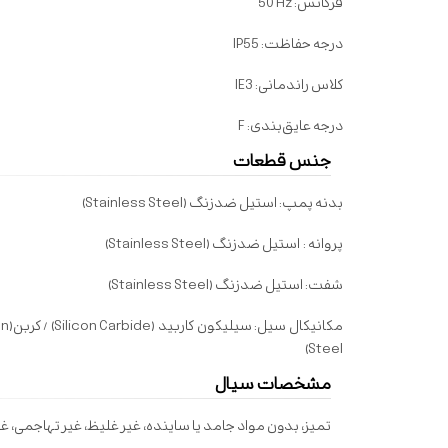
فرکانس:
50 Hz
درجه حفاظت:
IP55
کلاس راندمانی:
IE3
درجه عایق‌بندی:
F
جنس قطعات
بدنه پمپ: استیل ضدزنگ (
Stainless Steel
)
پروانه
:
استیل ضدزنگ (
Stainless Steel
)
شفت: استیل ضدزنگ (
Stainless Steel
)
مکانیکال سیل:
سیلیکون کاربید
(Silicon Carbide)
/ کربن
n)
)
Steel
مشخصات سیال
تمیز، بدون مواد جامد یا ساینده، غیر غلیظ، غیر تهاجمی، 