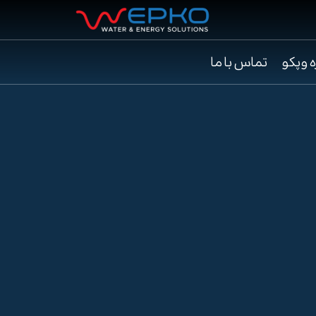
ه وپکو
تماس با ما