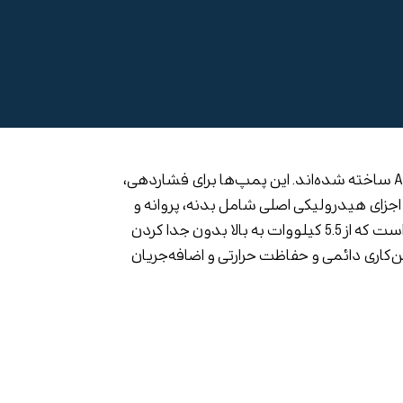
لکتروپمپ‌های NKV از نوع چندمرحله‌ای سانتریفیوژ با محور عمودی و کوپلینگ هستند و از استیل ضدزنگ AISI 304 ساخته شده‌اند. این پمپ‌ها برای فشاردهی،
جزای هیدرولیکی اصلی شامل بدنه، پروانه و
دیفیوزر از استیل ضدزنگ یا تکنوپلیمر و آب‌بندی مکانیکی استاندارد E1 (گرافیت/سیلیکون کارباید/AISI 316/EPDM) است که از 5.5 کیلووات به بالا بدون جدا کردن
کاری دائمی و حفاظت حرارتی و اضافه‌جریان