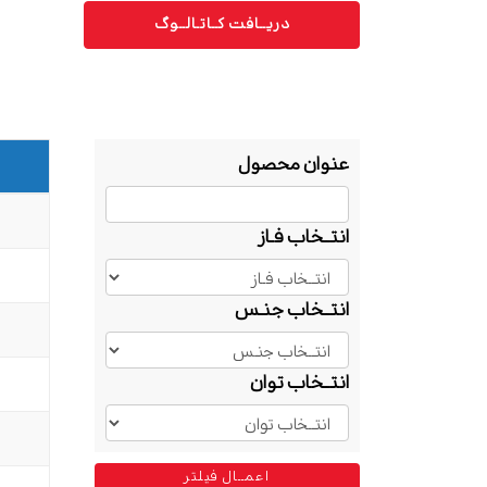
دریــافت کــاتـالــوگ
عنوان محصول
انتــخاب فـاز
انتــخاب جنـس
انتــخاب توان