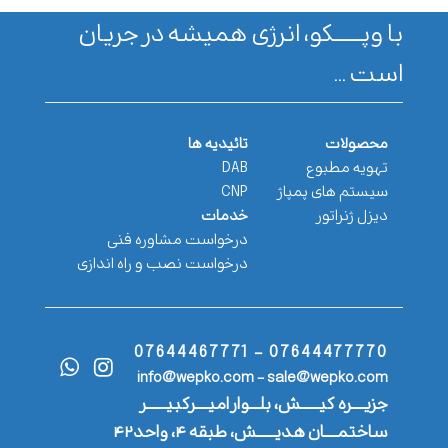
با وپـــــــکو، انرژی همیشه در جریان
است ...
محصولات
تائیدیه ها
تهویه مطبوع
DAB
سیستم های پمپاژ
CNP
دیزل ژنراتور
خدمات
درخواست مشاوره فنی
درخواست نصب و راه اندازی
07644477770 - 07644467771
info@wepko.com - sale@wepko.com
جزیــــره کیــــــش، بلـــوار امیــــرکبیــــــر
ساختمــــان هدیــــــش، طبقه ۴، واحد۴۲