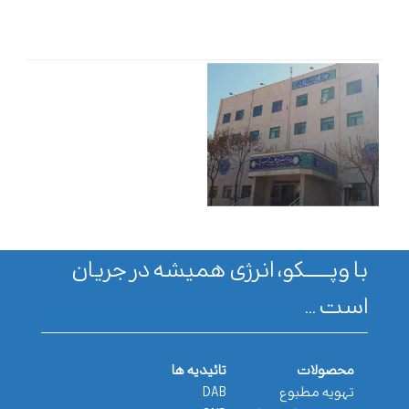
با وپـــــــکو، انرژی همیشه در جریان
است ...
محصولات
تائیدیه ها
تهویه مطبوع
DAB