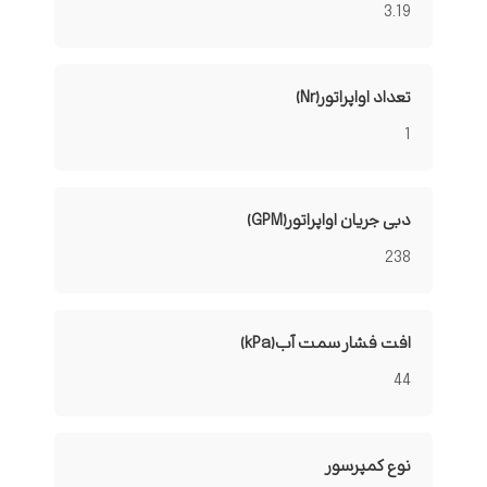
3.19
تعداد اواپراتور(Nr)
1
دبی جریان اواپراتور(GPM)
238
افت فشار سمت آب(kPa)
44
نوع کمپرسور