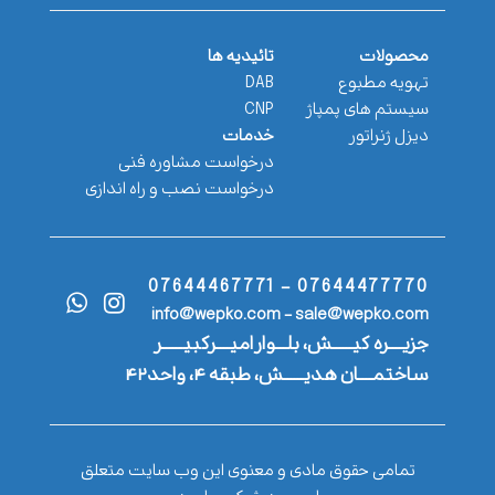
محصولات
تائیدیه ها
تهویه مطبوع
DAB
سیستم های پمپاژ
CNP
دیزل ژنراتور
خدمات
درخواست مشاوره فنی
درخواست نصب و راه اندازی
07644477770 - 07644467771
info@wepko.com - sale@wepko.com
جزیــــره کیــــــش، بلـــوار امیــــرکبیــــــر
ساختمــــان هدیــــــش، طبقه ۴، واحد۴۲
تمامی حقوق مادی و معنوی این وب سایت متعلق