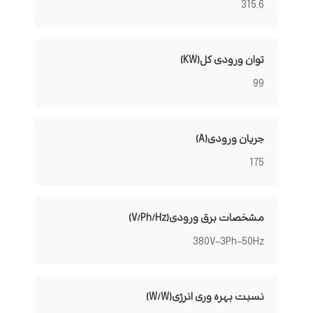
315.6
توان ورودی کل(KW)
99
جریان ورودی(A)
175
مشخصات برق ورودی(V/Ph/Hz)
380V-3Ph-50Hz
نسبت بهره وری انرژی(W/W)