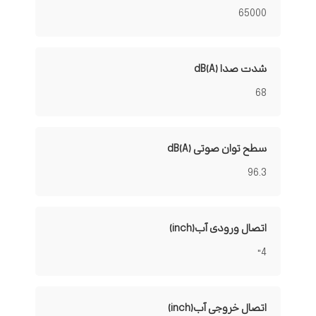
65000
شدت صدا dB(A)
68
سطح توان صوتی dB(A)
96.3
اتصال ورودی آب(inch)
4"
اتصال خروجی آب(inch)