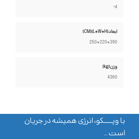
4"
ابعاد(L*W*H)(CM)
390*220*250
وزن(kg)
4360
با وپـــــــکو، انرژی همیشه در جریان
است ...